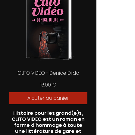
CLITO VIDEO - Denice Dildo
Prix
16,00 €
Ajouter au panier
Histoire pour les grand(e)s,
CLITO VIDEO est un roman en
forme d’hommage à toute
une littérature de gare et