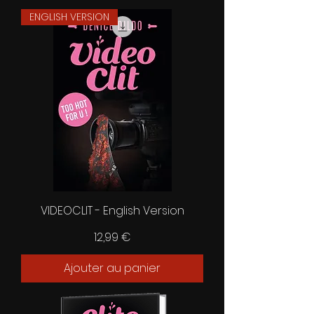
ENGLISH VERSION
VIDEOCLIT - English Version
Prix
12,99 €
Ajouter au panier