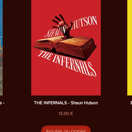
Aperçu rapide
 -
THE INFERNALS - Shaun Hutson
Prix
12,00 €
Ajouter au panier